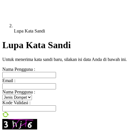
Lupa Kata Sandi
Lupa Kata Sandi
Untuk menerima kata sandi baru, silakan isi data Anda di bawah ini.
Nama Pengguna
:
Email
:
Nama Pengguna
:
Kode Validasi
: