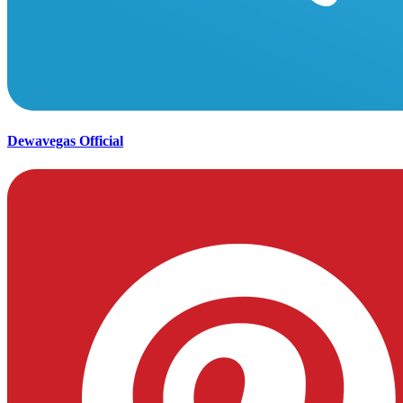
Dewavegas Official