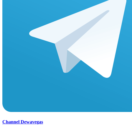
Channel Dewavegas