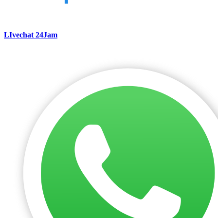
LIvechat 24Jam