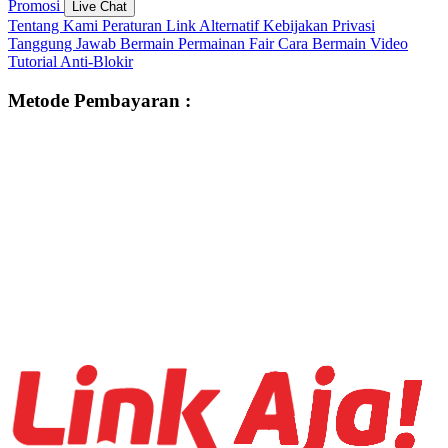
Promosi
Live Chat
Tentang Kami
Peraturan
Link Alternatif
Kebijakan Privasi
Tanggung Jawab Bermain
Permainan Fair
Cara Bermain
Video
Tutorial
Anti-Blokir
Metode Pembayaran :