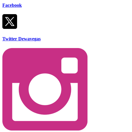
Facebook
Twitter Dewavegas