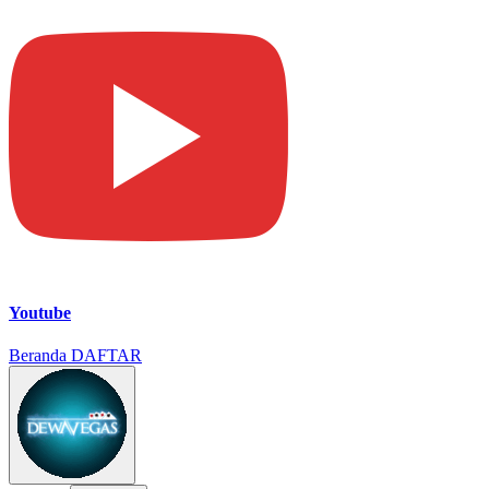
Youtube
Beranda
DAFTAR