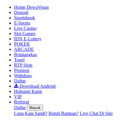
Home DewaVegas
Deposit
Sportsbook
E-Sports
Live Casino
Slot Games
IDN E-Lottery
POKER
ARCADE
Bolatangkas
Togel
RTP Slots
Promosi
Withdraw
Daftar
Download Android
Hubungi Kami
VIP
Referral
Daftar
Masuk
Lupa Kata Sandi?
Butuh Bantuan?
Live Chat Di Sini