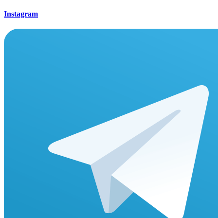
Instagram