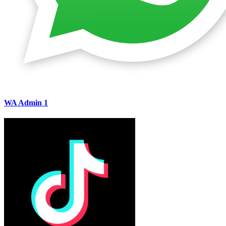
WA Admin 1