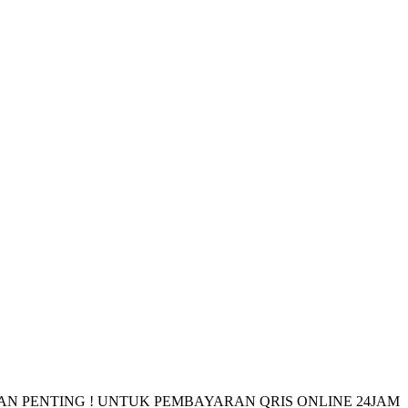
N PENTING ! UNTUK PEMBAYARAN QRIS ONLINE 24JAM