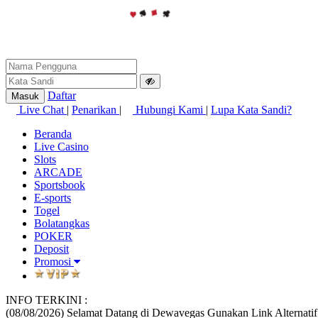
Daftar
Masuk
Live Chat
|
Penarikan
|
Hubungi Kami
|
Lupa Kata Sandi?
Beranda
Live Casino
Slots
ARCADE
Sportsbook
E-sports
Togel
Bolatangkas
POKER
Deposit
Promosi
INFO TERKINI :
(08/08/2026)
Selamat Datang di Dewavegas Gunakan Link Alternatif 