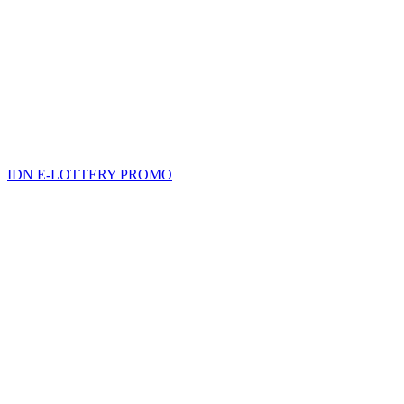
IDN E-LOTTERY
PROMO